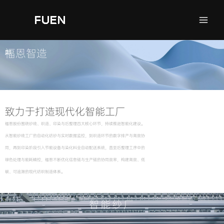
跳
Mai
至
Men
内
容
福恩智造
致力于打造现代化智能工厂
福恩股份围绕纱线、织造、印染与后整理四大核心环节，持续推进智能化建设。
从智能纱线工厂的自动化纺纱与实时数据监控，到织造环节的数字排产与高效协
同，再到印染阶段引入节能设备与染化料全自动配送系统，直至后整理工序中的
绿色处理与能耗精控，福恩不断优化信息链与生产链的协同效率，构建高效、低
碳、可追溯的现代纺织制造体系。
智能纱厂