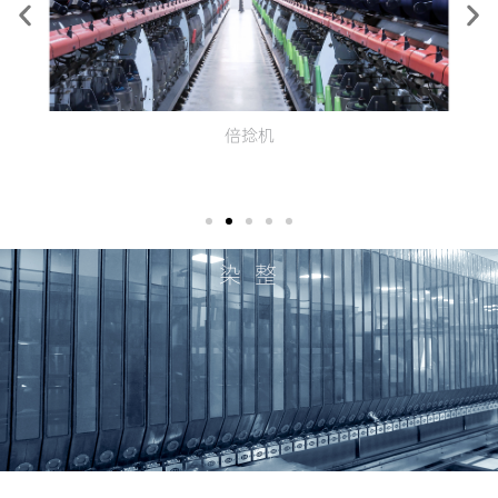
倍捻机
染 整